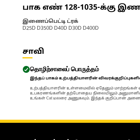
பாக எண்
128-1035
-க்கு இ
இணைப்பெட்டி ட்ரக்
D25D D350D D40D D30D D400D
சாவி
தொழிற்சாலைப் பொருத்தம்
இந்தப் பாகம் உற்பத்தியாளரின் விவரக்குறிப்புகள
உற்பத்தியாளரின் உள்ளமைவில் ஏதேனும் மாற்றங்கள் ஏற
உபகரணங்களின் தற்போதைய நிலையிலும் அனுமானிக்கப்
உங்கள் Cat டீலரை அணுகவும். இந்தக் குறிப்பான் அனைத