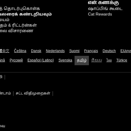
என் கணக்கு
் தொடர்புகொள்க
ஷாப்பிங் கூடை
டீலரைக் கண்டறியவும்
Cat Rewards
ையம்
் & ரிட்டர்ன்கள்
நிலை விசாரணை
體中文
Čeština
Dansk
Nederlands
Suomi
Français
Deutsch
Ελλην
ână
Русский
Español (Latino)
Svenska
தமிழ்
తెలుగు
ไทย
Türkçe
பி
்டாம்
சட்ட விதிமுறைகள்
டவை