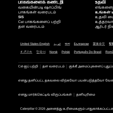
பாகங்களைக் கண்டறி
உதவி
வகையின்படி ஷாப்பிங்
எங்களைத
பாகங்கள் வரைபடம்
உங்கள் 
SIS
உதவி ம
Cat பாகங்களைப் பற்றி
உத்தரவாதம
தள வரைபடம்
ஆர்டர் 
United States English
العربية
বাংলা
Български
简体中文
繁
ಕನ್ನಡ
한국어
Norsk
Polski
Português Do Brasil
Rom
Cat-ஐப் பற்றி
தள வரைபடம்
குக்கீ அமைப்புகளைப் புதுப்
எனது தனிப்பட்ட தகவலை விற்கவோ பயன்படுத்தவோ வேண
எனது மார்க்கெட்டிங் விருப்பங்கள்
தனியுரிமை
Caterpillar © 2026 அனைத்து உரிமைகளும் பாதுகாக்கப்பட்