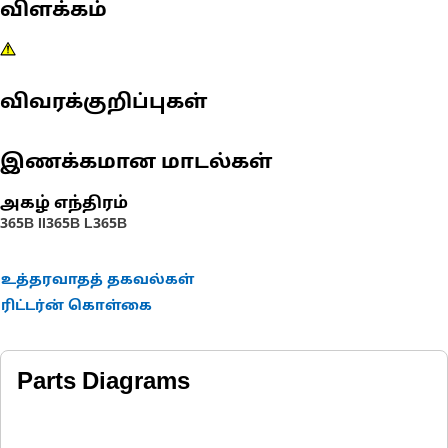
விளக்கம்
விவரக்குறிப்புகள்
இணக்கமான மாடல்கள்
அகழ் எந்திரம்
365B II
365B L
365B
உத்தரவாதத் தகவல்கள்
ரிட்டர்ன் கொள்கை
Parts Diagrams