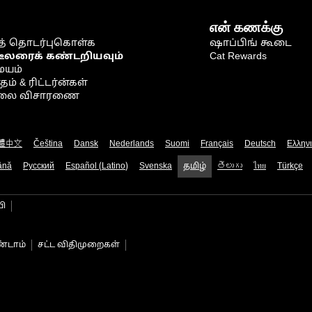
என் கணக்கு
் தொடர்புகொள்க
ஷாப்பிங் கூடை
டீலரைக் கண்டறியவும்
Cat Rewards
ையம்
் & ரிட்டர்ன்கள்
நிலை விசாரணை
體中文
Čeština
Dansk
Nederlands
Suomi
Français
Deutsch
Ελλην
ână
Русский
Español (Latino)
Svenska
தமிழ்
తెలుగు
ไทย
Türkçe
பி
்டாம்
சட்ட விதிமுறைகள்