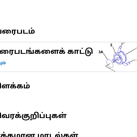
வரைபடம்
ரைபடங்களைக் காட்டு
ம்
ிளக்கம்
வரக்குறிப்புகள்
ணக்கமான மாடல்கள்