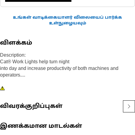
உங்கள் வாடிக்கையாளர் விலையைப் பார்க்க
உள்நுழையவும்
விளக்கம்
Description:
Cat® Work Lights help turn night
into day and increase productivity of both machines and
operators.
Attributes:
1) Premium Cat Lights are designed to meet the demanding
vibration levels of both large and small machines
விவரக்குறிப்புகள்
2)Cat Lights are adaptable to other machines in your fleet, and
can be retrofitted to older machines
இணக்கமான மாடல்கள்
Application: