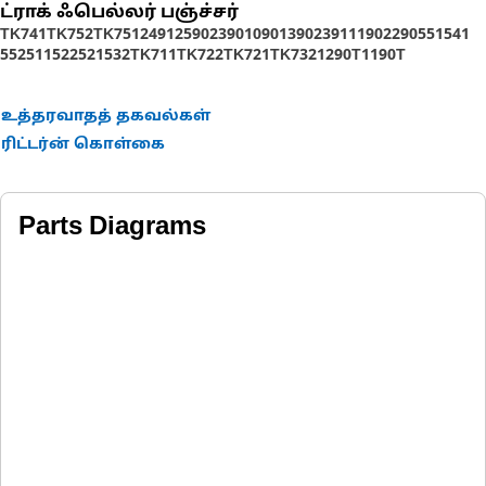
Designed for use in extremely tough conditions.
ட்ராக் ஃபெல்லர் பஞ்ச்சர்
TK741
TK752
TK751
2491
2590
2390
1090
1390
2391
1190
2290
551
541
552
511
522
521
532
TK711
TK722
TK721
TK732
1290T
1190T
உத்தரவாதத் தகவல்கள்
ரிட்டர்ன் கொள்கை
Parts Diagrams