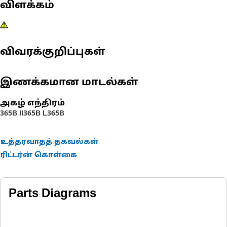
விளக்கம்
விவரக்குறிப்புகள்
இணக்கமான மாடல்கள்
அகழ் எந்திரம்
365B II
365B L
365B
உத்தரவாதத் தகவல்கள்
ரிட்டர்ன் கொள்கை
Parts Diagrams