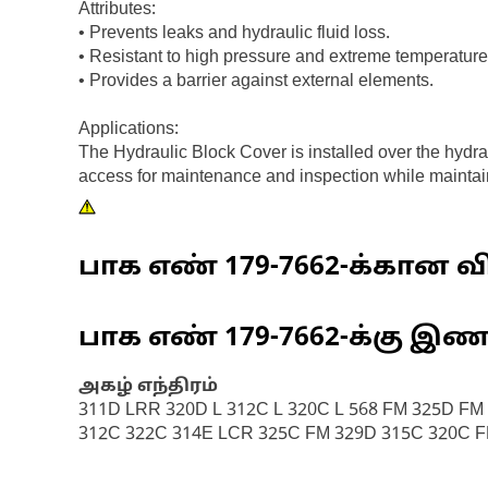
Attributes:
• Prevents leaks and hydraulic fluid loss.
• Resistant to high pressure and extreme temperature
• Provides a barrier against external elements.
Applications:
The Hydraulic Block Cover is installed over the hydr
access for maintenance and inspection while maintain
பாக எண்
179-7662
-க்கான வி
பாக எண்
179-7662
-க்கு இ
அகழ் எந்திரம்
311D LRR 320D L 312C L 320C L 568 FM 325D FM
312C 322C 314E LCR 325C FM 329D 315C 320C FM