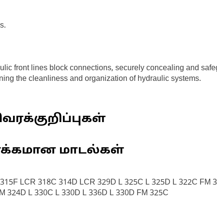
s.
aulic front lines block connections, securely concealing and sa
ing the cleanliness and organization of hydraulic systems.
வரக்குறிப்புகள்
ணக்கமான மாடல்கள்
 315F LCR 318C 314D LCR 329D L 325C L 325D L 322C FM
 324D L 330C L 330D L 336D L 330D FM 325C