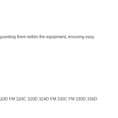
feguarding them within the equipment, ensuring easy
 320D FM 320C 320D 324D FM 330C FM 330D 336D