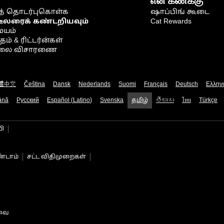
என் கணக்கு
் தொடர்புகொள்க
ஷாப்பிங் கூடை
டீலரைக் கண்டறியவும்
Cat Rewards
ையம்
் & ரிட்டர்ன்கள்
நிலை விசாரணை
體中文
Čeština
Dansk
Nederlands
Suomi
Français
Deutsch
Ελλην
ână
Русский
Español (Latino)
Svenska
தமிழ்
తెలుగు
ไทย
Türkçe
பி
்டாம்
சட்ட விதிமுறைகள்
டவை