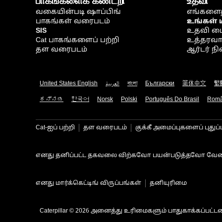
பாகங்களைக் கண்டறி
உதவி
வகையின்படி ஷாப்பிங்
எங்களைத
பாகங்கள் வரைபடம்
உங்கள் 
SIS
உதவி ம
Cat பாகங்களைப் பற்றி
உத்தரவாதம
தள வரைபடம்
ஆர்டர் 
United States English
العربية
বাংলা
Български
简体中文
繁
ಕನ್ನಡ
한국어
Norsk
Polski
Português Do Brasil
Rom
Cat-ஐப் பற்றி
தள வரைபடம்
குக்கீ அமைப்புகளைப் புதுப்
எனது தனிப்பட்ட தகவலை விற்கவோ பயன்படுத்தவோ வேண
எனது மார்க்கெட்டிங் விருப்பங்கள்
தனியுரிமை
Caterpillar © 2026 அனைத்து உரிமைகளும் பாதுகாக்கப்பட்