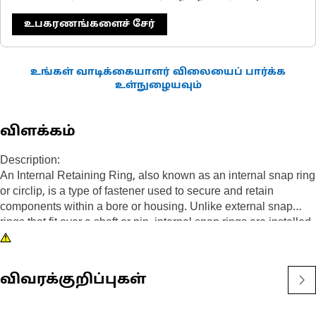
உபகரணங்களைச் சேர்
உங்கள் வாடிக்கையாளர் விலையைப் பார்க்க
உள்நுழையவும்
விளக்கம்
Description:
An Internal Retaining Ring, also known as an internal snap ring
or circlip, is a type of fastener used to secure and retain
components within a bore or housing. Unlike external snap
rings that fit over a shaft or pin, internal snap rings are installed
inside a bore or groove to hold components in place. The main
purpose of an internal snap ring is to prevent axial movement or
displacement of components within a bore or housing. It acts as
விவரக்குறிப்புகள்
a retaining device, holding components such as bearings,
shafts, or seals securely in place.