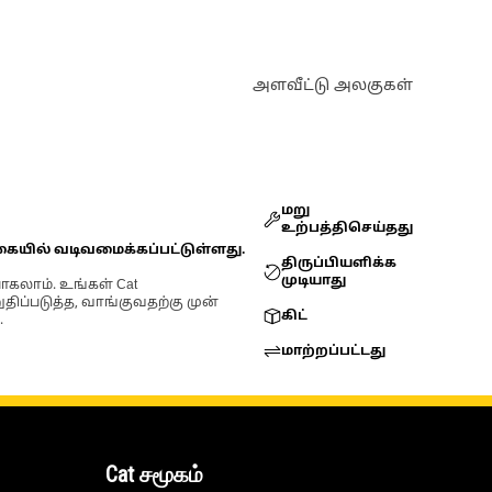
அளவீட்டு அலகுகள்
மறு
உற்பத்திசெய்தது
கையில் வடிவமைக்கப்பட்டுள்ளது.
திருப்பியளிக்க
முடியாது
ோகலாம். உங்கள் Cat
்படுத்த, வாங்குவதற்கு முன்
கிட்
.
மாற்றப்பட்டது
Cat சமூகம்