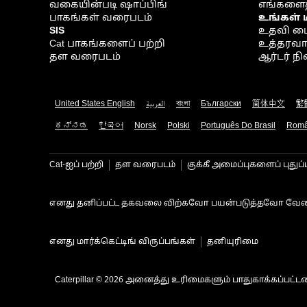
வகையின்படி ஷாப்பிங்
எங்களைத
பாகங்கள் வரைபடம்
உங்கள் 
SIS
உதவி ம
Cat பாகங்களைப் பற்றி
உத்தரவாதம
தள வரைபடம்
ஆர்டர் 
United States English
العربية
বাংলা
Български
简体中文
繁
ಕನ್ನಡ
한국어
Norsk
Polski
Português Do Brasil
Rom
Cat-ஐப் பற்றி
தள வரைபடம்
குக்கீ அமைப்புகளைப் புதுப்
எனது தனிப்பட்ட தகவலை விற்கவோ பயன்படுத்தவோ வேண
எனது மார்க்கெட்டிங் விருப்பங்கள்
தனியுரிமை
Caterpillar © 2026 அனைத்து உரிமைகளும் பாதுகாக்கப்பட்