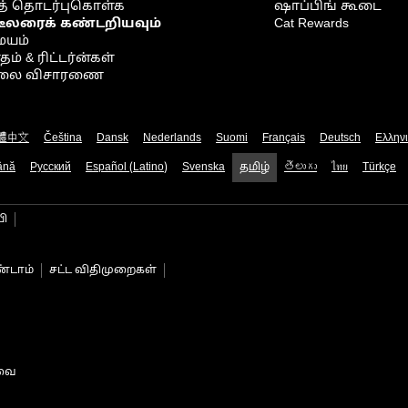
் தொடர்புகொள்க
ஷாப்பிங் கூடை
டீலரைக் கண்டறியவும்
Cat Rewards
ையம்
் & ரிட்டர்ன்கள்
நிலை விசாரணை
體中文
Čeština
Dansk
Nederlands
Suomi
Français
Deutsch
Ελλην
ână
Русский
Español (Latino)
Svenska
தமிழ்
తెలుగు
ไทย
Türkçe
பி
்டாம்
சட்ட விதிமுறைகள்
டவை