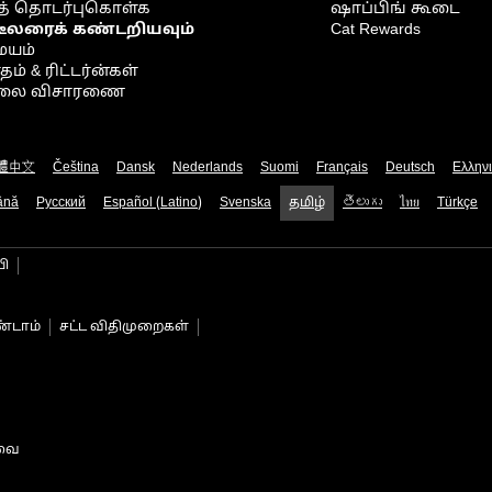
் தொடர்புகொள்க
ஷாப்பிங் கூடை
டீலரைக் கண்டறியவும்
Cat Rewards
ையம்
் & ரிட்டர்ன்கள்
நிலை விசாரணை
體中文
Čeština
Dansk
Nederlands
Suomi
Français
Deutsch
Ελλην
ână
Русский
Español (Latino)
Svenska
தமிழ்
తెలుగు
ไทย
Türkçe
பி
்டாம்
சட்ட விதிமுறைகள்
டவை