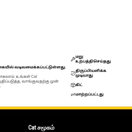
மறு
உற்பத்திசெய்தது
கையில் வடிவமைக்கப்பட்டுள்ளது.
திருப்பியளிக்க
முடியாது
ோகலாம். உங்கள் Cat
்படுத்த, வாங்குவதற்கு முன்
கிட்
.
மாற்றப்பட்டது
Cat சமூகம்