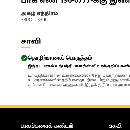
பாக எண்
196-0777
-க்கு இ
அகழ் எந்திரம்
330C L 330C
சாவி
தொழிற்சாலைப் பொருத்தம்
இந்தப் பாகம் உற்பத்தியாளரின் விவரக்குறிப்புகள
உற்பத்தியாளரின் உள்ளமைவில் ஏதேனும் மாற்றங்கள் ஏற
உபகரணங்களின் தற்போதைய நிலையிலும் அனுமானிக்கப்
உங்கள் Cat டீலரை அணுகவும். இந்தக் குறிப்பான் அனைத
பாகங்களைக் கண்டறி
உதவி