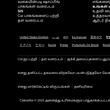
வகையின்படி ஷாப்பிங்
எங்களைத
பாகங்கள் வரைபடம்
உங்கள் 
SIS
உதவி ம
Cat பாகங்களைப் பற்றி
உத்தரவாதம
தள வரைபடம்
ஆர்டர் 
United States English
العربية
বাংলা
Български
简体中文
繁
ಕನ್ನಡ
한국어
Norsk
Polski
Português Do Brasil
Rom
Cat-ஐப் பற்றி
தள வரைபடம்
குக்கீ அமைப்புகளைப் புதுப்
எனது தனிப்பட்ட தகவலை விற்கவோ பயன்படுத்தவோ வேண
எனது மார்க்கெட்டிங் விருப்பங்கள்
தனியுரிமை
Caterpillar © 2026 அனைத்து உரிமைகளும் பாதுகாக்கப்பட்