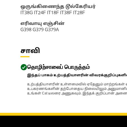
ஒருங்கிணைந்த டூல்கேரியர்
IT38G IT24F IT18F IT38F IT28F
எரிவாயு எஞ்சின்
G398 G379 G379A
சாவி
தொழிற்சாலைப் பொருத்தம்
இந்தப் பாகம் உற்பத்தியாளரின் விவரக்குறிப்புகள
உற்பத்தியாளரின் உள்ளமைவில் ஏதேனும் மாற்றங்கள் ஏற
உபகரணங்களின் தற்போதைய நிலையிலும் அனுமானிக்கப்
உங்கள் Cat டீலரை அணுகவும். இந்தக் குறிப்பான் அனைத