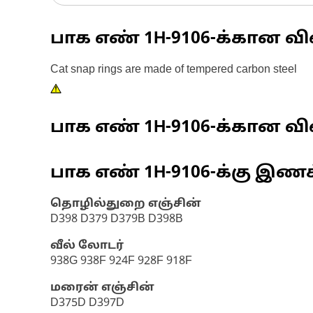
பாக எண்
1H-9106
-க்கான வி
Cat snap rings are made of tempered carbon steel
பாக எண்
1H-9106
-க்கான வி
பாக எண்
1H-9106
-க்கு இண
தொழில்துறை எஞ்சின்
D398 D379 D379B D398B
வீல் லோடர்
938G 938F 924F 928F 918F
மரைன் எஞ்சின்
D375D D397D