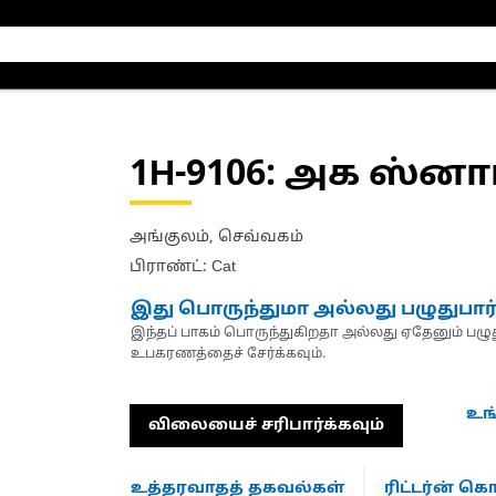
1H-9106
: அக ஸ்னாப
அங்குலம், செவ்வகம்
பிராண்ட்: Cat
இது பொருந்துமா அல்லது பழுதுபார
இந்தப் பாகம் பொருந்துகிறதா அல்லது ஏதேனும் பழுது
உபகரணத்தைச் சேர்க்கவும்.
உங
விலையைச் சரிபார்க்கவும்
உத்தரவாதத் தகவல்கள்
ரிட்டர்ன் 