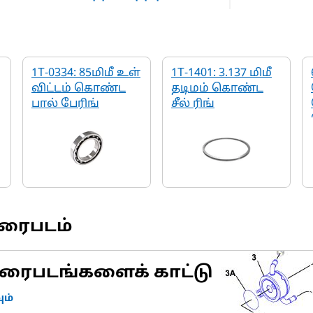
1T-0334: 85மிமீ உள்
1T-1401: 3.137 மிமீ
விட்டம் கொண்ட
தடிமம் கொண்ட
பால் பேரிங்
சீல் ரிங்
வரைபடம்
ரைபடங்களைக் காட்டு
ம்