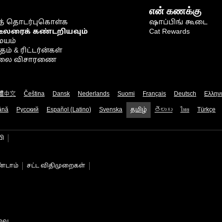
என் கணக்கு
் தொடர்புகொள்க
ஷாப்பிங் கூடை
டீலரைக் கண்டறியவும்
Cat Rewards
ையம்
் & ரிட்டர்ன்கள்
நிலை விசாரணை
體中文
Čeština
Dansk
Nederlands
Suomi
Français
Deutsch
Ελλην
ână
Русский
Español (Latino)
Svenska
தமிழ்
తెలుగు
ไทย
Türkçe
பி
்டாம்
சட்ட விதிமுறைகள்
டவை