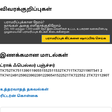
விவரக்குறிப்புகள்
பராமரிப்புக்கான நேரம்?
நாங்கள் அதை எளிதாக்குகிறோம்
250, 500 மற்றும் 1,000-மணி நேர இடைவெளிகள் உட்பட உபகரண வகையின்படி
முழுமையான பராமரிப்புக் கிட்கள் கிடைக்கின்றன.
பராமரிப்புக் கிட்களை ஷாப்பிங் செய்க
இணக்கமான மாடல்கள்
ட்ராக் ஃபெல்லர் பஞ்ச்சர்
TK752
TK751
1390
1190
551
552
511
532
TK711
TK732
1190T
541 2
TK741
2491
2590
2390
2391
2290
541
522
521
TK722
552 2
TK721
1290T
உத்தரவாதத் தகவல்கள்
ரிட்டர்ன் கொள்கை