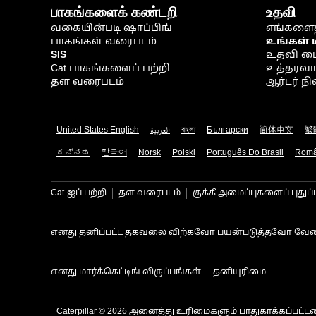
பாகங்களைக் கண்டறி
உதவி
வகையின்படி ஷாப்பிங்
எங்களைத
பாகங்கள் வரைபடம்
உங்கள் 
SIS
உதவி ம
Cat பாகங்களைப் பற்றி
உத்தரவாதம
தள வரைபடம்
ஆர்டர் 
United States English
العربية
বাংলা
Български
简体中文
繁
ಕನ್ನಡ
한국어
Norsk
Polski
Português Do Brasil
Rom
Cat-ஐப் பற்றி
தள வரைபடம்
குக்கீ அமைப்புகளைப் புதுப்
எனது தனிப்பட்ட தகவலை விற்கவோ பயன்படுத்தவோ வேண
எனது மார்க்கெட்டிங் விருப்பங்கள்
தனியுரிமை
Caterpillar © 2026 அனைத்து உரிமைகளும் பாதுகாக்கப்பட்