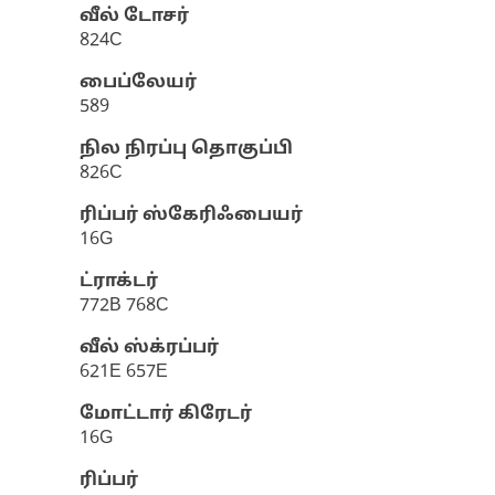
வீல் டோசர்
824C
பைப்லேயர்
589
நில நிரப்பு தொகுப்பி
826C
ரிப்பர் ஸ்கேரிஃபையர்
16G
ட்ராக்டர்
772B 768C
வீல் ஸ்க்ரப்பர்
621E 657E
மோட்டார் கிரேடர்
16G
ரிப்பர்