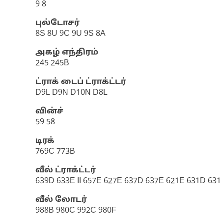
9 8
புல்டோசர்
8S 8U 9C 9U 9S 8A
அகழ் எந்திரம்
245 245B
ட்ராக் டைப் ட்ராக்ட்டர்
D9L D9N D10N D8L
வின்ச்
59 58
டிரக்
769C 773B
வீல் ட்ராக்ட்டர்
639D 633E II 657E 627E 637D 637E 621E 631D 63
வீல் லோடர்
988B 980C 992C 980F