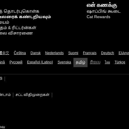
என் கணக்கு
் தொடர்புகொள்க
ஷாப்பிங் கூடை
டீலரைக் கண்டறியவும்
Cat Rewards
ையம்
் & ரிட்டர்ன்கள்
நிலை விசாரணை
體中文
Čeština
Dansk
Nederlands
Suomi
Français
Deutsch
Ελλην
ână
Русский
Español (Latino)
Svenska
தமிழ்
తెలుగు
ไทย
Türkçe
பி
்டாம்
சட்ட விதிமுறைகள்
டவை