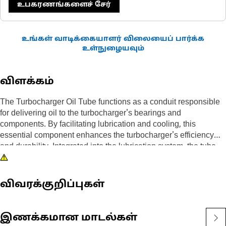
உபகரணங்களைச் சேர்
உங்கள் வாடிக்கையாளர் விலையைப் பார்க்க
உள்நுழையவும்
விளக்கம்
The Turbocharger Oil Tube functions as a conduit responsible
for delivering oil to the turbocharger's bearings and
components. By facilitating lubrication and cooling, this
essential component enhances the turbocharger's efficiency
and durability. Integrated into the lubrication system, the tube
plays a vital role in maintaining optimal operating conditions
and preventing overheating. Engineered for durability, the tube
is designed to withstand the challenging environment of the
விவரக்குறிப்புகள்
engine.
Attributes:
இணக்கமான மாடல்கள்
• Facilitates delivery of oil to turbocharger components