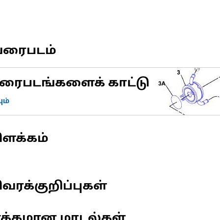
வரைபடம்
ரைபடங்களைக் காட்டு
ம்
ிளக்கம்
வரக்குறிப்புகள்
ணக்கமான மாடல்கள்