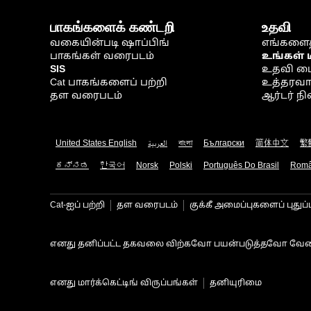
பாகங்களைக் கண்டறி
உதவி
வகையின்படி ஷாப்பிங்
எங்களைத
பாகங்கள் வரைபடம்
உங்கள் 
SIS
உதவி ம
Cat பாகங்களைப் பற்றி
உத்தரவாதம
தள வரைபடம்
ஆர்டர் 
United States English
العربية
বাংলা
Български
简体中文
繁
ಕನ್ನಡ
한국어
Norsk
Polski
Português Do Brasil
Rom
Cat-ஐப் பற்றி
தள வரைபடம்
குக்கீ அமைப்புகளைப் புதுப்
எனது தனிப்பட்ட தகவலை விற்கவோ பயன்படுத்தவோ வேண
எனது மார்க்கெட்டிங் விருப்பங்கள்
தனியுரிமை