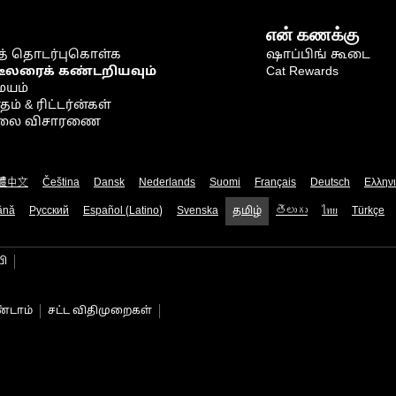
என் கணக்கு
் தொடர்புகொள்க
ஷாப்பிங் கூடை
டீலரைக் கண்டறியவும்
Cat Rewards
ையம்
் & ரிட்டர்ன்கள்
நிலை விசாரணை
體中文
Čeština
Dansk
Nederlands
Suomi
Français
Deutsch
Ελλην
ână
Русский
Español (Latino)
Svenska
தமிழ்
తెలుగు
ไทย
Türkçe
பி
்டாம்
சட்ட விதிமுறைகள்