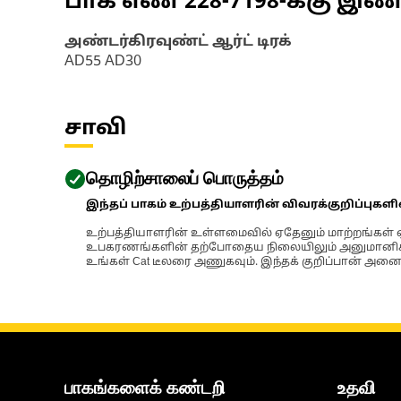
பாக எண்
228-7198
-க்கு இ
அண்டர்கிரவுண்ட் ஆர்ட் டிரக்
AD55 AD30
சாவி
தொழிற்சாலைப் பொருத்தம்
இந்தப் பாகம் உற்பத்தியாளரின் விவரக்குறிப்புகள
உற்பத்தியாளரின் உள்ளமைவில் ஏதேனும் மாற்றங்கள் ஏற
உபகரணங்களின் தற்போதைய நிலையிலும் அனுமானிக்கப்
உங்கள் Cat டீலரை அணுகவும். இந்தக் குறிப்பான் அனைத
பாகங்களைக் கண்டறி
உதவி