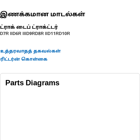
இணக்கமான மாடல்கள்
ட்ராக் டைப் ட்ராக்ட்டர்
D7R II
D6R III
D9R
D8R II
D11R
D10R
உத்தரவாதத் தகவல்கள்
ரிட்டர்ன் கொள்கை
Parts Diagrams