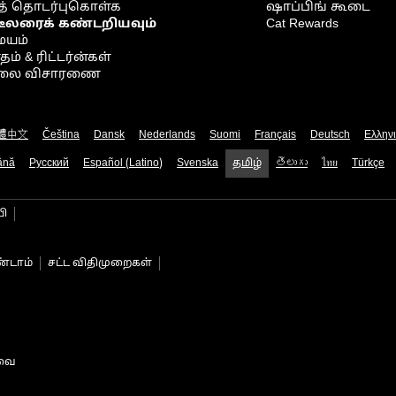
் தொடர்புகொள்க
ஷாப்பிங் கூடை
டீலரைக் கண்டறியவும்
Cat Rewards
ையம்
் & ரிட்டர்ன்கள்
நிலை விசாரணை
體中文
Čeština
Dansk
Nederlands
Suomi
Français
Deutsch
Ελλην
ână
Русский
Español (Latino)
Svenska
தமிழ்
తెలుగు
ไทย
Türkçe
பி
்டாம்
சட்ட விதிமுறைகள்
டவை