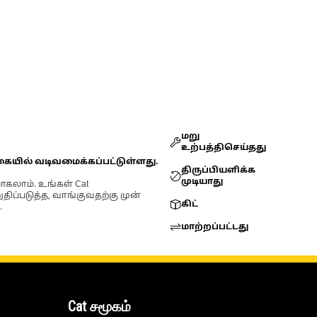
மறு
உற்பத்திசெய்தது
கையில் வடிவமைக்கப்பட்டுள்ளது.
திருப்பியளிக்க
முடியாது
ோகலாம். உங்கள் Cat
்படுத்த, வாங்குவதற்கு முன்
கிட்
.
மாற்றப்பட்டது
Cat சமூகம்