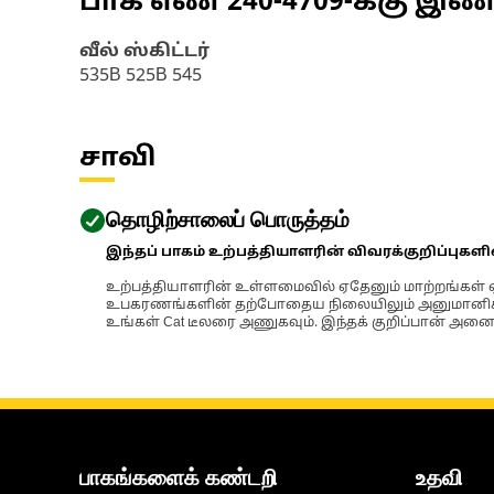
பாக எண்
240-4709
-க்கு இ
வீல் ஸ்கிட்டர்
535B 525B 545
சாவி
தொழிற்சாலைப் பொருத்தம்
இந்தப் பாகம் உற்பத்தியாளரின் விவரக்குறிப்புகள
உற்பத்தியாளரின் உள்ளமைவில் ஏதேனும் மாற்றங்கள் ஏற
உபகரணங்களின் தற்போதைய நிலையிலும் அனுமானிக்கப்
உங்கள் Cat டீலரை அணுகவும். இந்தக் குறிப்பான் அனைத
பாகங்களைக் கண்டறி
உதவி