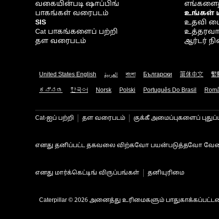
வகையின்படி ஷாப்பிங்
எங்களைத
பாகங்கள் வரைபடம்
உங்கள் 
SIS
உதவி ம
Cat பாகங்களைப் பற்றி
உத்தரவாதம
தள வரைபடம்
ஆர்டர் 
United States English
العربية
বাংলা
Български
简体中文
繁
ಕನ್ನಡ
한국어
Norsk
Polski
Português Do Brasil
Rom
Cat-ஐப் பற்றி
தள வரைபடம்
குக்கீ அமைப்புகளைப் புதுப்
எனது தனிப்பட்ட தகவலை விற்கவோ பயன்படுத்தவோ வேண
எனது மார்க்கெட்டிங் விருப்பங்கள்
தனியுரிமை
Caterpillar © 2026 அனைத்து உரிமைகளும் பாதுகாக்கப்பட்