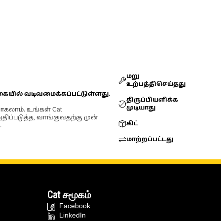
மறு
உற்பத்திசெய்தது
கையில் வடிவமைக்கப்பட்டுள்ளது.
திருப்பியளிக்க
முடியாது
ோகலாம். உங்கள் Cat
்படுத்த, வாங்குவதற்கு முன்
கிட்
.
மாற்றப்பட்டது
Cat சமூகம்
Facebook
LinkedIn