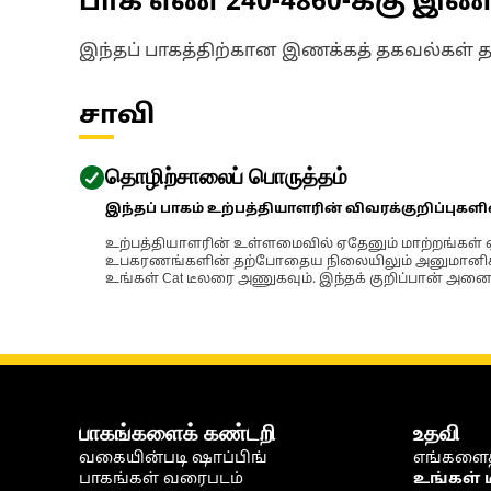
பாக எண்
240-4860
-க்கு இ
இந்தப் பாகத்திற்கான இணக்கத் தகவல்கள் 
சாவி
தொழிற்சாலைப் பொருத்தம்
இந்தப் பாகம் உற்பத்தியாளரின் விவரக்குறிப்புகள
உற்பத்தியாளரின் உள்ளமைவில் ஏதேனும் மாற்றங்கள் ஏற
உபகரணங்களின் தற்போதைய நிலையிலும் அனுமானிக்கப்
உங்கள் Cat டீலரை அணுகவும். இந்தக் குறிப்பான் அனைத
பாகங்களைக் கண்டறி
உதவி
வகையின்படி ஷாப்பிங்
எங்களைத
பாகங்கள் வரைபடம்
உங்கள் 