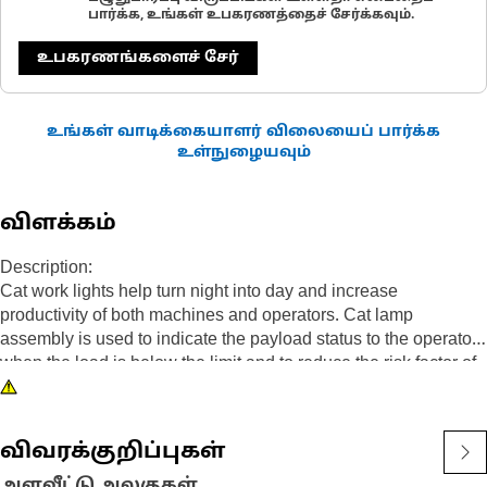
பார்க்க, உங்கள் உபகரணத்தைச் சேர்க்கவும்.
உபகரணங்களைச் சேர்
உங்கள் வாடிக்கையாளர் விலையைப் பார்க்க
உள்நுழையவும்
விளக்கம்
Description:
Cat work lights help turn night into day and increase
productivity of both machines and operators. Cat lamp
assembly is used to indicate the payload status to the operator
when the load is below the limit and to reduce the risk factor of
payload in the heavy-duty equipment.
Attributes:
விவரக்குறிப்புகள்
• Premium Cat Lights are designed to meet the demanding
vibration levels of both large and small machines
அளவீட்டு அலகுகள்