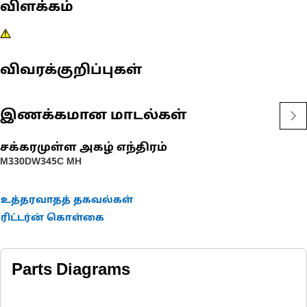
விளக்கம்
விவரக்குறிப்புகள்
இணக்கமான மாடல்கள்
சக்கரமுள்ள அகழ் எந்திரம்
M330D
W345C MH
உத்தரவாதத் தகவல்கள்
ரிட்டர்ன் கொள்கை
Parts Diagrams