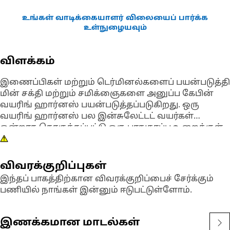
உங்கள் வாடிக்கையாளர் விலையைப் பார்க்க
உள்நுழையவும்
விளக்கம்
இணைப்பிகள் மற்றும் டெர்மினல்களைப் பயன்படுத்தி
மின் சக்தி மற்றும் சமிக்ஞைகளை அனுப்ப கேபின்
வயரிங் ஹார்னஸ் பயன்படுத்தப்படுகிறது. ஒரு
வயரிங் ஹார்னஸ் பல இன்சுலேட்டட் வயர்கள்
ஒன்றாக தொகுக்கப்பட்டு ஒரு பாதுகாப்பு உறைக்குள்
இணைக்கப்பட்டுள்ளது. மின் சமிக்ஞைகள் மற்றும்
சக்தியை எடுத்துச் செல்ல உயர்தர கடத்திகள்
பயன்படுத்தப்படுகின்றன. கம்பிகளும் அடையாளம்
விவரக்குறிப்புகள்
காண வண்ண-குறியிடப்பட்டுள்ளன.
இந்தப் பாகத்திற்கான விவரக்குறிப்பைச் சேர்க்கும்
பணியில் நாங்கள் இன்னும் ஈடுபட்டுள்ளோம்.
பண்புகள்:
• நீடித்த மற்றும் உடைகள் மற்றும் கண்ணீரை
எதிர்க்கும் வகையில் வடிவமைக்கப்பட்டுள்ளது
இணக்கமான மாடல்கள்
• தூசி, குப்பைகள் மற்றும் நீர் போன்ற வெளிப்புற