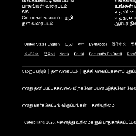
வகையின்படி ஷாப்பிங்
எங்களைத
பாகங்கள் வரைபடம்
உங்கள் 
SIS
உதவி ம
Cat பாகங்களைப் பற்றி
உத்தரவாதம
தள வரைபடம்
ஆர்டர் 
United States English
العربية
বাংলা
Български
简体中文
繁
ಕನ್ನಡ
한국어
Norsk
Polski
Português Do Brasil
Rom
Cat-ஐப் பற்றி
தள வரைபடம்
குக்கீ அமைப்புகளைப் புதுப்
எனது தனிப்பட்ட தகவலை விற்கவோ பயன்படுத்தவோ வேண
எனது மார்க்கெட்டிங் விருப்பங்கள்
தனியுரிமை
Caterpillar © 2026 அனைத்து உரிமைகளும் பாதுகாக்கப்பட்