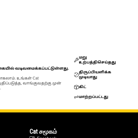
மறு
உற்பத்திசெய்தது
கையில் வடிவமைக்கப்பட்டுள்ளது.
திருப்பியளிக்க
முடியாது
ோகலாம். உங்கள் Cat
்படுத்த, வாங்குவதற்கு முன்
கிட்
.
மாற்றப்பட்டது
Cat சமூகம்