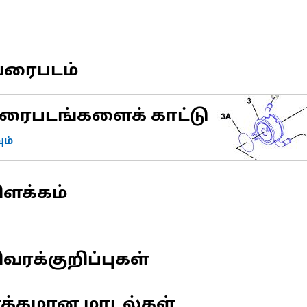
வரைபடம்
ரைபடங்களைக் காட்டு
ம்
ிளக்கம்
வரக்குறிப்புகள்
ணக்கமான மாடல்கள்