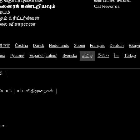
் தொடர்புகொள்க
ஷாப்பிங் கூடை
டீலரைக் கண்டறியவும்
Cat Rewards
ையம்
் & ரிட்டர்ன்கள்
நிலை விசாரணை
體中文
Čeština
Dansk
Nederlands
Suomi
Français
Deutsch
Ελλην
ână
Русский
Español (Latino)
Svenska
தமிழ்
తెలుగు
ไทย
Türkçe
பி
்டாம்
சட்ட விதிமுறைகள்
டவை