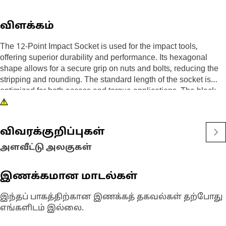
விளக்கம்
The 12-Point Impact Socket is used for the impact tools,
offering superior durability and performance. Its hexagonal
shape allows for a secure grip on nuts and bolts, reducing the
stripping and rounding. The standard length of the socket is
optimized for both access and torque applications. The black
oxide finish enhances resistance to corrosion and wear,
extending the tool's lifespan. The sockets used are tailored for
high-torque impact applications.
விவரக்குறிப்புகள்
Attributes:
அளவீட்டு அலகுகள்
• Compatible with standard 3/8 inch square drive size for
impact tools.
இணக்கமான மாடல்கள்
• Shallow length socket.
• Used to handle high-torque applications without deformation.
இந்தப் பாகத்திற்கான இணக்கத் தகவல்கள் தற்போது
• Ensures a secure fit to reduce the risk of fastener damage.
எங்களிடம் இல்லை.
• Provides excellent gripping power for reliable fastening.