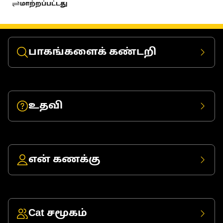
மாற்றப்பட்டது
பாகங்களைக் கண்டறி
உதவி
என் கணக்கு
Cat சமூகம்