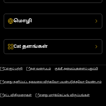
மொழி
Cat தளங்கள்
Cat-ஐப் பற்றி
தள வரைபடம்
குக்கீ அமைப்புகளைப் புதுப்பி
எனது தனிப்பட்ட தகவலை விற்கவோ பயன்படுத்தவோ வேண்டாம்
சட்ட விதிமுறைகள்
எனது மார்க்கெட்டிங் விருப்பங்கள்