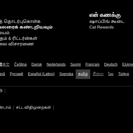
என் கணக்கு
் தொடர்புகொள்க
ஷாப்பிங் கூடை
டீலரைக் கண்டறியவும்
Cat Rewards
ையம்
் & ரிட்டர்ன்கள்
நிலை விசாரணை
體中文
Čeština
Dansk
Nederlands
Suomi
Français
Deutsch
Ελλην
ână
Русский
Español (Latino)
Svenska
தமிழ்
తెలుగు
ไทย
Türkçe
பி
்டாம்
சட்ட விதிமுறைகள்