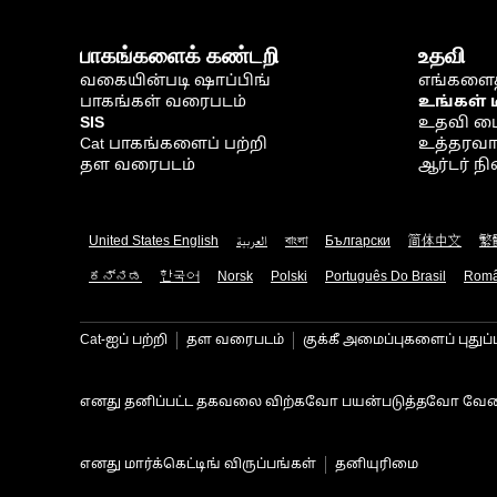
பாகங்களைக் கண்டறி
உதவி
வகையின்படி ஷாப்பிங்
எங்களைத
பாகங்கள் வரைபடம்
உங்கள் 
SIS
உதவி ம
Cat பாகங்களைப் பற்றி
உத்தரவாதம
தள வரைபடம்
ஆர்டர் 
United States English
العربية
বাংলা
Български
简体中文
繁
ಕನ್ನಡ
한국어
Norsk
Polski
Português Do Brasil
Rom
Cat-ஐப் பற்றி
தள வரைபடம்
குக்கீ அமைப்புகளைப் புதுப்
எனது தனிப்பட்ட தகவலை விற்கவோ பயன்படுத்தவோ வேண
எனது மார்க்கெட்டிங் விருப்பங்கள்
தனியுரிமை