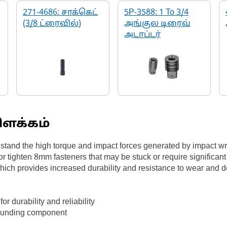
271-4686: சாக்கெட்
5P-3588: 1 To 3/4
(3/8 ட்ரைவில்)
அங்குல டிரைவ்
அடாப்டர்
்
ிளக்கம்
hstand the high torque and impact forces generated by impact wr
or tighten 8mm fasteners that may be stuck or require significan
which provides increased durability and resistance to wear and 
or durability and reliability
rrounding component