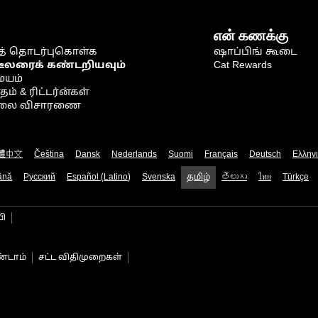
என் கணக்கு
் தொடர்புகொள்க
ஷாப்பிங் கூடை
டீலரைக் கண்டறியவும்
Cat Rewards
ையம்
் & ரிட்டர்ன்கள்
நிலை விசாரணை
體中文
Čeština
Dansk
Nederlands
Suomi
Français
Deutsch
Ελλην
ână
Русский
Español (Latino)
Svenska
தமிழ்
తెలుగు
ไทย
Türkçe
பி
்டாம்
சட்ட விதிமுறைகள்