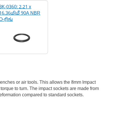
3K-0360: 2.21 x
16.36மிமீ 90A NBR
O-ரிங்
enches or air tools. This allows the 8mm Impact
t torque to turn. The impact sockets are made from
deformation compared to standard sockets.