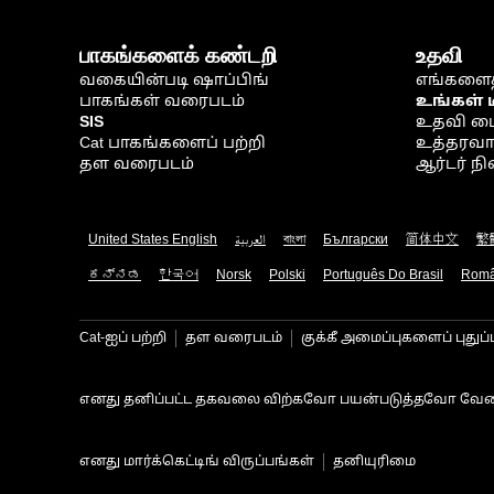
பாகங்களைக் கண்டறி
உதவி
வகையின்படி ஷாப்பிங்
எங்களைத
பாகங்கள் வரைபடம்
உங்கள் 
SIS
உதவி ம
Cat பாகங்களைப் பற்றி
உத்தரவாதம
தள வரைபடம்
ஆர்டர் 
United States English
العربية
বাংলা
Български
简体中文
繁
ಕನ್ನಡ
한국어
Norsk
Polski
Português Do Brasil
Rom
Cat-ஐப் பற்றி
தள வரைபடம்
குக்கீ அமைப்புகளைப் புதுப்
எனது தனிப்பட்ட தகவலை விற்கவோ பயன்படுத்தவோ வேண
எனது மார்க்கெட்டிங் விருப்பங்கள்
தனியுரிமை