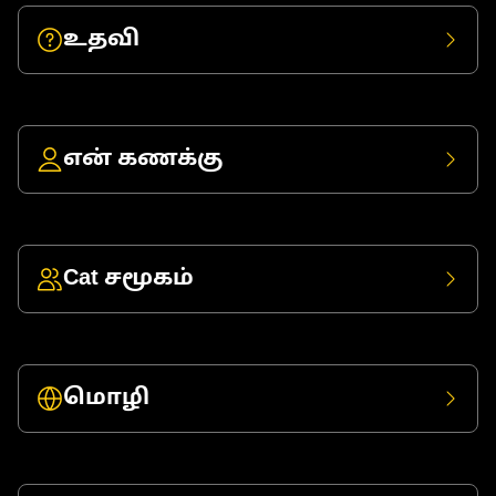
உதவி
என் கணக்கு
Cat சமூகம்
மொழி