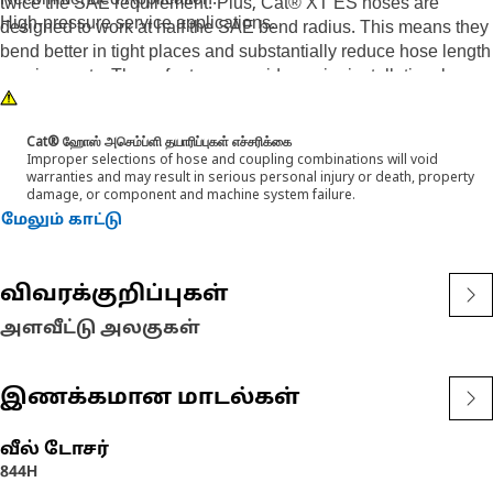
Recommended Application:
twice the SAE requirement. Plus, Cat® XT ES hoses are
High-pressure service applications.
designed to work at half the SAE bend radius. This means they
bend better in tight places and substantially reduce hose length
requirements. These features provide easier installation, long
life and excellent dependability.
Cat® ஹோஸ் அசெம்ப்ளி தயாரிப்புகள் எச்சரிக்கை
Improper selections of hose and coupling combinations will void
warranties and may result in serious personal injury or death, property
damage, or component and machine system failure.
மேலும் காட்டு
விவரக்குறிப்புகள்
அளவீட்டு அலகுகள்
இணக்கமான மாடல்கள்
வீல் டோசர்
844H