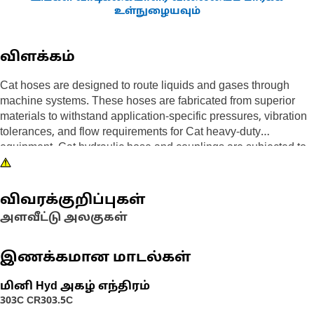
உள்நுழையவும்
விளக்கம்
Cat hoses are designed to route liquids and gases through
machine systems. These hoses are fabricated from superior
materials to withstand application-specific pressures, vibration
tolerances, and flow requirements for Cat heavy-duty
equipment. Cat hydraulic hose and couplings are subjected to
the most rigorous testing processes in the industry. Every Cat
hose and coupling combination is tested as a system to ensure
a perfect fit that yields maximum safety and dependability.
விவரக்குறிப்புகள்
அளவீட்டு அலகுகள்
இணக்கமான மாடல்கள்
மினி Hyd அகழ் எந்திரம்
303C CR
303.5C