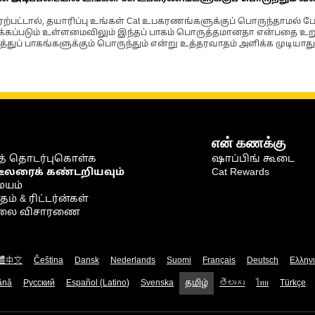
்பட்டால், தயாரிப்பு உங்கள் Cat உபகரணங்களுக்குப் பொருந்தாமல் ப
படும் உள்ளமைவிலும் இந்தப் பாகம் பொருத்தமானதா என்பதை உறுதிப
்துப் பாகங்களுக்கும் பொருந்தும் என்று உத்தரவாதம் அளிக்க முடியாது
என் கணக்கு
் தொடர்புகொள்க
ஷாப்பிங் கூடை
டீலரைக் கண்டறியவும்
Cat Rewards
ையம்
் & ரிட்டர்ன்கள்
நிலை விசாரணை
體中文
Čeština
Dansk
Nederlands
Suomi
Français
Deutsch
Ελλην
ână
Русский
Español (Latino)
Svenska
தமிழ்
తెలుగు
ไทย
Türkçe