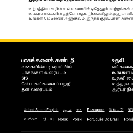
உற்பத்தியாளரின் உள்ளமைவில் ஏதேனும் மாற்றங்கள் ஏற
உபகரணங்களின் தற்போதைய நிலையிலும் அனுமானிக்கப்
உங்கள் Cat டீலரை அணுகவும். இந்தக் குறிப்பான் அனைத
பாகங்களைக் கண்டறி
உதவி
வகையின்படி ஷாப்பிங்
எங்களைத
பாகங்கள் வரைபடம்
உங்கள் 
SIS
உதவி ம
Cat பாகங்களைப் பற்றி
உத்தரவாதம
தள வரைபடம்
ஆர்டர் 
United States English
العربية
বাংলা
Български
简体中文
繁
ಕನ್ನಡ
한국어
Norsk
Polski
Português Do Brasil
Rom