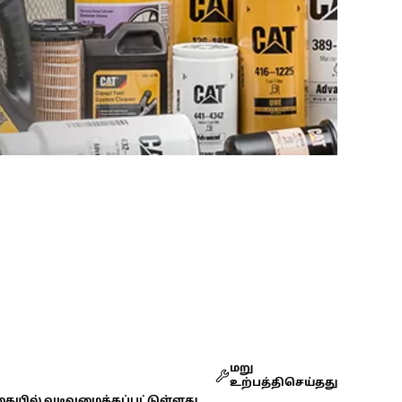
மறு
உற்பத்திசெய்தது
கையில் வடிவமைக்கப்பட்டுள்ளது.