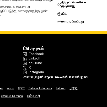
திருப்பியளிக்க
முடியாது
ோகலாம். உங்கள் Cat
்படுத்த, வாங்குவதற்கு முன்
கிட்
.
மாற்றப்பட்டது
Cat சமூகம்
Facebook
LinkedIn
YouTube
X
Instagram
அனைத்துச் சமூக ஊடகக் கணக்குகள்
ικά
עברית
हिन्दी
Bahasa Indonesia
Italiano
日本語
Українська Мова
Tiếng Việt