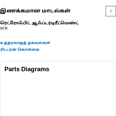
Seals are used to protect large pin number connector plugs.
Consult your owner's manual or contact your local Cat dealer
இணக்கமான மாடல்கள்
for more information.
ரெட்ரோஃபிட் ஆஃப்டர்டிரீட்மெண்ட்
SCR
உத்தரவாதத் தகவல்கள்
ரிட்டர்ன் கொள்கை
Parts Diagrams