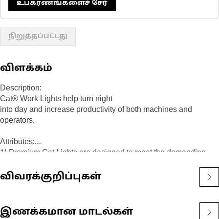
உபகரணங்களைச் சேர்
நிறுத்தப்பட்டது
விளக்கம்
Description:
Cat® Work Lights help turn night
into day and increase productivity of both machines and
operators.
Attributes:
1) Premium Cat Lights are designed to meet the demanding
vibration levels of both large and small machines
2)Cat Lights are adaptable to other machines in your fleet, and
விவரக்குறிப்புகள்
can be retrofitted to older machines
Application:
இணக்கமான மாடல்கள்
Designed for use in extremely tough conditions.