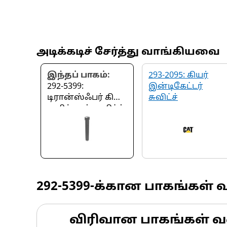
அடிக்கடிச் சேர்த்து வாங்கியவை
இந்தப் பாகம்:
293-2095: கியர்
292-5399:
இன்டிகேட்டர்
டிரான்ஸ்ஃபர் கியர்
சுவிட்ச்
குறிப்பான் சுவிட்ச்
சப்போர்ட் பெக்
292-5399
-க்கான பாகங்கள் 
விரிவான பாகங்கள் வ