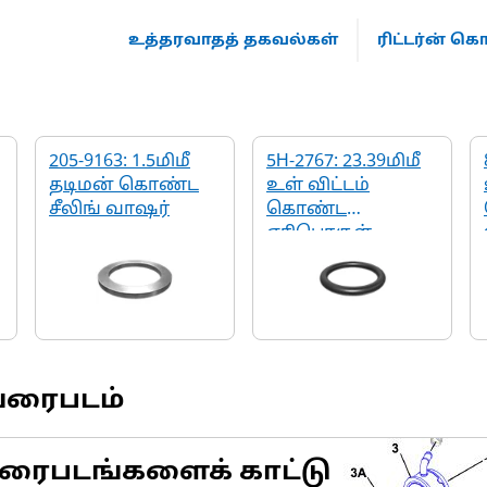
உத்தரவாதத் தகவல்கள்
ரிட்டர்ன் 
205-9163: 1.5மிமீ
5H-2767: 23.39மிமீ
தடிமன் கொண்ட
உள் விட்டம்
சீலிங் வாஷர்
கொண்ட
எரிபொருள்
இன்செக்‌ஷன்
வால்வு O-வளைய
சீல்
வரைபடம்
ரைபடங்களைக் காட்டு