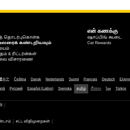
என் கணக்கு
் தொடர்புகொள்க
ஷாப்பிங் கூடை
டீலரைக் கண்டறியவும்
Cat Rewards
ையம்
் & ரிட்டர்ன்கள்
நிலை விசாரணை
體中文
Čeština
Dansk
Nederlands
Suomi
Français
Deutsch
Ελλην
ână
Русский
Español (Latino)
Svenska
தமிழ்
తెలుగు
ไทย
Türkçe
பி
்டாம்
சட்ட விதிமுறைகள்