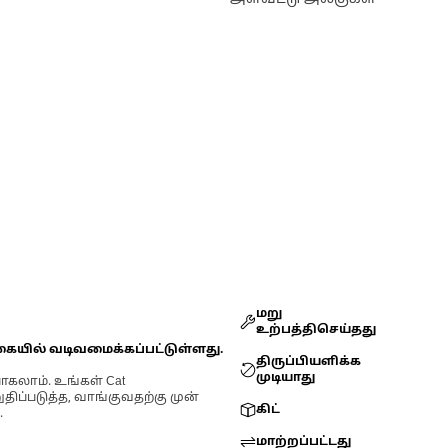
மறு
உற்பத்திசெய்தது
கையில் வடிவமைக்கப்பட்டுள்ளது.
திருப்பியளிக்க
முடியாது
ோகலாம். உங்கள் Cat
்படுத்த, வாங்குவதற்கு முன்
கிட்
.
மாற்றப்பட்டது