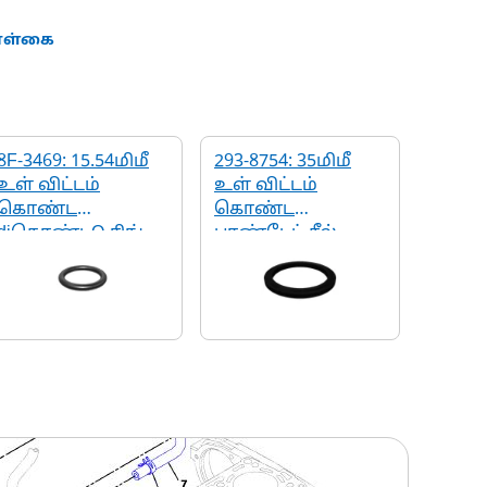
கொள்கை
8F-3469: 15.54மிமீ
293-8754: 35மிமீ
உள் விட்டம்
உள் விட்டம்
கொண்ட
கொண்ட
diகொண்டO-ரிங்
பாண்டேட் சீல்
சீல்