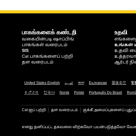
பாகங்களைக் கண்டறி
உதவி
வகையின்படி ஷாப்பிங்
எங்களைத
பாகங்கள் வரைபடம்
உங்கள் 
SIS
உதவி ம
Cat பாகங்களைப் பற்றி
உத்தரவாதம
தள வரைபடம்
ஆர்டர் 
United States English
العربية
বাংলা
Български
简体中文
繁
ಕನ್ನಡ
한국어
Norsk
Polski
Português Do Brasil
Rom
Cat-ஐப் பற்றி
தள வரைபடம்
குக்கீ அமைப்புகளைப் புதுப்
எனது தனிப்பட்ட தகவலை விற்கவோ பயன்படுத்தவோ வேண