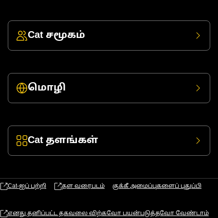
Cat சமூகம்
மொழி
Cat தளங்கள்
Cat-ஐப் பற்றி
தள வரைபடம்
குக்கீ அமைப்புகளைப் புதுப்பி
எனது தனிப்பட்ட தகவலை விற்கவோ பயன்படுத்தவோ வேண்டாம்