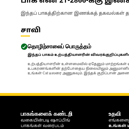
பாக எண்
2T-2866
-க்கு இண
இந்தப் பாகத்திற்கான இணக்கத் தகவல்கள் 
சாவி
தொழிற்சாலைப் பொருத்தம்
இந்தப் பாகம் உற்பத்தியாளரின் விவரக்குறிப்புகள
உற்பத்தியாளரின் உள்ளமைவில் ஏதேனும் மாற்றங்கள் ஏற
உபகரணங்களின் தற்போதைய நிலையிலும் அனுமானிக்கப்
உங்கள் Cat டீலரை அணுகவும். இந்தக் குறிப்பான் அனைத
பாகங்களைக் கண்டறி
உதவி
வகையின்படி ஷாப்பிங்
எங்களைத
பாகங்கள் வரைபடம்
உங்கள் 