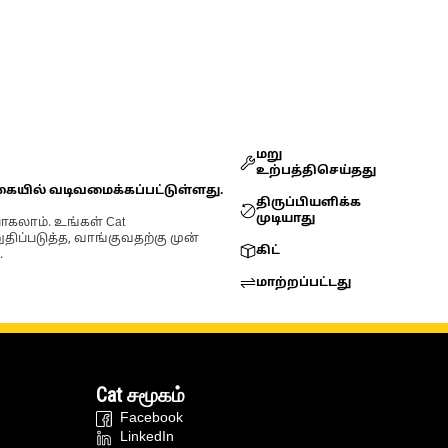
மறு
உற்பத்திசெய்தது
கையில் வடிவமைக்கப்பட்டுள்ளது.
திருப்பியளிக்க
முடியாது
ோகலாம். உங்கள் Cat
்படுத்த, வாங்குவதற்கு முன்
கிட்
.
மாற்றப்பட்டது
Cat சமூகம்
Facebook
LinkedIn