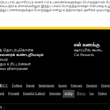
்பட்டால், தயாரிப்பு உங்கள் Cat உபகரணங்களுக்குப் பொருந்தாமல் ப
படும் உள்ளமைவிலும் இந்தப் பாகம் பொருத்தமானதா என்பதை உறுதிப
்துப் பாகங்களுக்கும் பொருந்தும் என்று உத்தரவாதம் அளிக்க முடியாது
என் கணக்கு
் தொடர்புகொள்க
ஷாப்பிங் கூடை
டீலரைக் கண்டறியவும்
Cat Rewards
ையம்
் & ரிட்டர்ன்கள்
நிலை விசாரணை
體中文
Čeština
Dansk
Nederlands
Suomi
Français
Deutsch
Ελλην
ână
Русский
Español (Latino)
Svenska
தமிழ்
తెలుగు
ไทย
Türkçe
பி