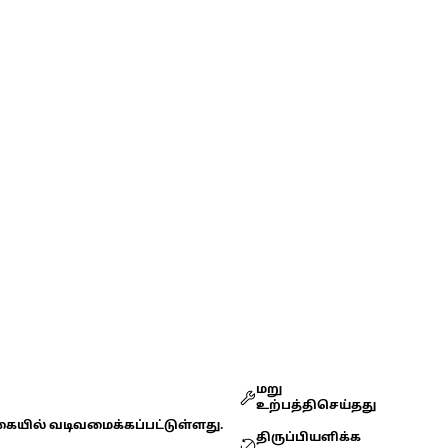
மறு
உற்பத்திசெய்தது
கையில் வடிவமைக்கப்பட்டுள்ளது.
திருப்பியளிக்க