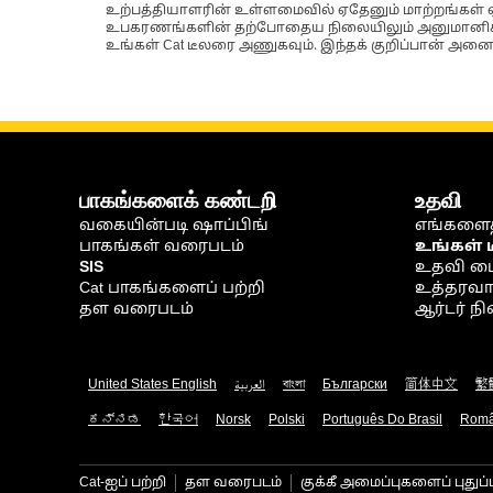
உற்பத்தியாளரின் உள்ளமைவில் ஏதேனும் மாற்றங்கள் ஏற
உபகரணங்களின் தற்போதைய நிலையிலும் அனுமானிக்கப்
உங்கள் Cat டீலரை அணுகவும். இந்தக் குறிப்பான் அனைத
பாகங்களைக் கண்டறி
உதவி
வகையின்படி ஷாப்பிங்
எங்களைத
பாகங்கள் வரைபடம்
உங்கள் 
SIS
உதவி ம
Cat பாகங்களைப் பற்றி
உத்தரவாதம
தள வரைபடம்
ஆர்டர் 
United States English
العربية
বাংলা
Български
简体中文
繁
ಕನ್ನಡ
한국어
Norsk
Polski
Português Do Brasil
Rom
Cat-ஐப் பற்றி
தள வரைபடம்
குக்கீ அமைப்புகளைப் புதுப்