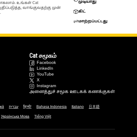
முடியாது
ோகலாம். உங்கள் Cat
்படுத்த, வாங்குவதற்கு முன்
கிட்
.
மாற்றப்பட்டது
Cat சமூகம்
Facebook
LinkedIn
YouTube
X
Instagram
அனைத்துச் சமூக ஊடகக் கணக்குகள்
ικά
עברית
हिन्दी
Bahasa Indonesia
Italiano
日本語
Українська Мова
Tiếng Việt