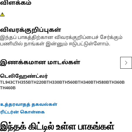
விளக்கம்
விவரக்குறிப்புகள்
இந்தப் பாகத்திற்கான விவரக்குறிப்பைச் சேர்க்கும்
பணியில் நாங்கள் இன்னும் ஈடுபட்டுள்ளோம்.
இணக்கமான மாடல்கள்
டெலிஹேண்ட்லர்
TL943C
TH355B
TH220B
TH330B
TH560B
TH340B
TH580B
TH360B
TH460B
உத்தரவாதத் தகவல்கள்
ரிட்டர்ன் கொள்கை
இந்தக் கிட்டில் உள்ள பாகங்கள்