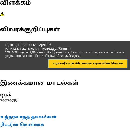
விளக்கம்
விவரக்குறிப்புகள்
பராமரிப்புக்கான நேரம்?
நாங்கள் அதை எளிதாக்குகிறோம்
250, 500 மற்றும் 1,000-மணி நேர இடைவெளிகள் உட்பட உபகரண வகையின்படி
முழுமையான பராமரிப்புக் கிட்கள் கிடைக்கின்றன.
பராமரிப்புக் கிட்களை ஷாப்பிங் செய்க
இணக்கமான மாடல்கள்
டிரக்
797
797B
உத்தரவாதத் தகவல்கள்
ரிட்டர்ன் கொள்கை