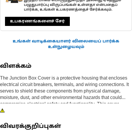
இந்தப் பாகம் பொருந்துகிறதா அல்லது ஏதேனும்
பழுதுபார்ப்பு விருப்பங்கள் உள்ளதா என்பதைப்
பார்க்க, உங்கள் உபகரணத்தைச் சேர்க்கவும்.
உபகரணங்களைச் சேர்
உங்கள் வாடிக்கையாளர் விலையைப் பார்க்க
உள்நுழையவும்
விளக்கம்
The Junction Box Cover is a protective housing that encloses
electrical circuit breakers, terminals, and wiring connections. It
serves to shield these components from physical damage,
moisture, dust, and other environmental hazards that could
compromise electrical safety and functionality. This cover
provides access for maintenance and inspection while
maintaining a secure enclosure to prevent accidental contact
with electrical parts.
விவரக்குறிப்புகள்