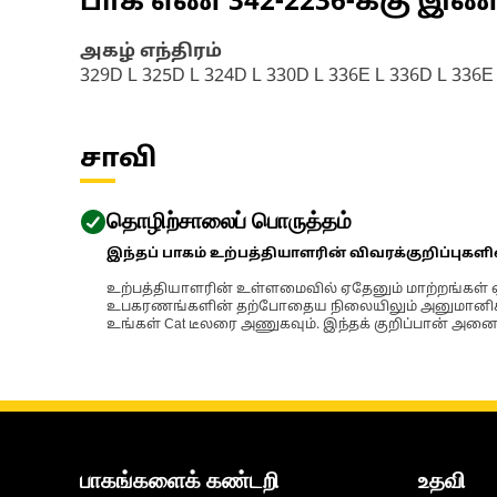
பாக எண்
342-2236
-க்கு இ
அகழ் எந்திரம்
329D L 325D L 324D L 330D L 336E L 336D L 336E
சாவி
தொழிற்சாலைப் பொருத்தம்
இந்தப் பாகம் உற்பத்தியாளரின் விவரக்குறிப்புகள
உற்பத்தியாளரின் உள்ளமைவில் ஏதேனும் மாற்றங்கள் ஏற
உபகரணங்களின் தற்போதைய நிலையிலும் அனுமானிக்கப்
உங்கள் Cat டீலரை அணுகவும். இந்தக் குறிப்பான் அனைத
பாகங்களைக் கண்டறி
உதவி