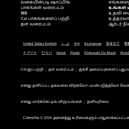
வகையின்படி ஷாப்பிங்
எங்களைத
பாகங்கள் வரைபடம்
உங்கள் 
SIS
உதவி ம
Cat பாகங்களைப் பற்றி
உத்தரவாதம
தள வரைபடம்
ஆர்டர் 
United States English
العربية
বাংলা
Български
简体中文
繁
ಕನ್ನಡ
한국어
Norsk
Polski
Português Do Brasil
Rom
Cat-ஐப் பற்றி
தள வரைபடம்
குக்கீ அமைப்புகளைப் புதுப்
எனது தனிப்பட்ட தகவலை விற்கவோ பயன்படுத்தவோ வேண
எனது மார்க்கெட்டிங் விருப்பங்கள்
தனியுரிமை
Caterpillar © 2026 அனைத்து உரிமைகளும் பாதுகாக்கப்பட்