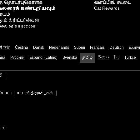
் தொடர்புகொள்க
ஷாப்பிங் கூடை
டீலரைக் கண்டறியவும்
Cat Rewards
ையம்
் & ரிட்டர்ன்கள்
நிலை விசாரணை
體中文
Čeština
Dansk
Nederlands
Suomi
Français
Deutsch
Ελλην
ână
Русский
Español (Latino)
Svenska
தமிழ்
తెలుగు
ไทย
Türkçe
பி
்டாம்
சட்ட விதிமுறைகள்
டவை