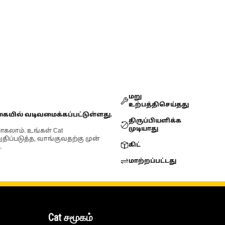
மறு
உற்பத்திசெய்தது
கையில் வடிவமைக்கப்பட்டுள்ளது.
திருப்பியளிக்க
முடியாது
ோகலாம். உங்கள் Cat
்படுத்த, வாங்குவதற்கு முன்
கிட்
.
மாற்றப்பட்டது
Cat சமூகம்