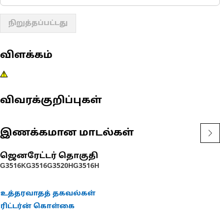
நிறுத்தப்பட்டது
விளக்கம்
விவரக்குறிப்புகள்
இணக்கமான மாடல்கள்
ஜெனரேட்டர் தொகுதி
G3516K
G3516
G3520H
G3516H
உத்தரவாதத் தகவல்கள்
ரிட்டர்ன் கொள்கை