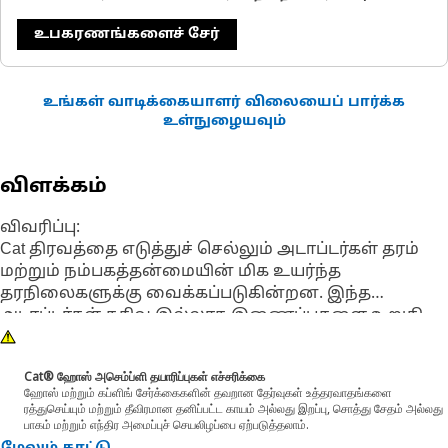
உபகரணங்களைச் சேர்
உங்கள் வாடிக்கையாளர் விலையைப் பார்க்க
உள்நுழையவும்
விளக்கம்
விவரிப்பு:
Cat திரவத்தை எடுத்துச் செல்லும் அடாப்டர்கள் தரம்
மற்றும் நம்பகத்தன்மையின் மிக உயர்ந்த
தரநிலைகளுக்கு வைக்கப்படுகின்றன. இந்த
அடாப்டர்கள் கசிவு இல்லாத இணைப்புகளை உறுதி
செய்வதற்காக துல்லியமான சகிப்புத்தன்மைக்கு
உற்பத்தி செய்யப்படுகின்றன. ஒவ்வொரு Cat
Cat® ஹோஸ் அசெம்ப்ளி தயாரிப்புகள் எச்சரிக்கை
திரவத்தை எடுத்துச் செல்லும் அடாப்டரும் நீண்ட
ஹோஸ் மற்றும் கப்ளிங் சேர்க்கைகளின் தவறான தேர்வுகள் உத்தரவாதங்களை
ஆயுள் மற்றும் முறையான எந்திர செயல்பாட்டை
ரத்துசெய்யும் மற்றும் தீவிரமான தனிப்பட்ட காயம் அல்லது இறப்பு, சொத்து சேதம் அல்லது
உறுதி செய்வதற்காக இயக்க அழுத்தம், அசெம்பிளி
பாகம் மற்றும் எந்திர அமைப்புச் செயலிழப்பை ஏற்படுத்தலாம்.