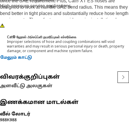
Recommended Application:
twice the SAE requirement. Plus, Cat® XT ES hoses are
High-pressure service applications.
designed to work at half the SAE bend radius. This means they
bend better in tight places and substantially reduce hose length
requirements. These features provide easier installation, long
life and excellent dependability.
Cat® ஹோஸ் அசெம்ப்ளி தயாரிப்புகள் எச்சரிக்கை
Improper selections of hose and coupling combinations will void
warranties and may result in serious personal injury or death, property
damage, or component and machine system failure.
மேலும் காட்டு
விவரக்குறிப்புகள்
அளவீட்டு அலகுகள்
இணக்கமான மாடல்கள்
வீல் லோடர்
988K
988