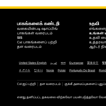
பாகங்களைக் கண்டறி
உதவி
வகையின்படி ஷாப்பிங்
எங்களைத
பாகங்கள் வரைபடம்
உங்கள் 
SIS
உதவி ம
Cat பாகங்களைப் பற்றி
உத்தரவாதம
தள வரைபடம்
ஆர்டர் 
United States English
العربية
বাংলা
Български
简体中文
繁
ಕನ್ನಡ
한국어
Norsk
Polski
Português Do Brasil
Rom
Cat-ஐப் பற்றி
தள வரைபடம்
குக்கீ அமைப்புகளைப் புதுப்
எனது தனிப்பட்ட தகவலை விற்கவோ பயன்படுத்தவோ வேண