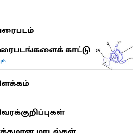
வரைபடம்
ரைபடங்களைக் காட்டு
ம்
ிளக்கம்
வரக்குறிப்புகள்
ணக்கமான மாடல்கள்