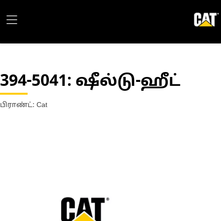
394-5041
: ஷீல்டு-ஹீட்
பிராண்ட்: Cat