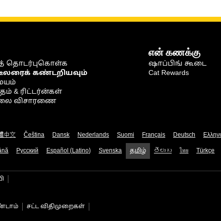
என் கணக்கு
் தொடர்புகொள்க
ஷாப்பிங் கூடை
டீலரைக் கண்டறியவும்
Cat Rewards
ையம்
் & ரிட்டர்ன்கள்
நிலை விசாரணை
體中文
Čeština
Dansk
Nederlands
Suomi
Français
Deutsch
Ελλην
ână
Русский
Español (Latino)
Svenska
தமிழ்
తెలుగు
ไทย
Türkçe
பி
்டாம்
சட்ட விதிமுறைகள்