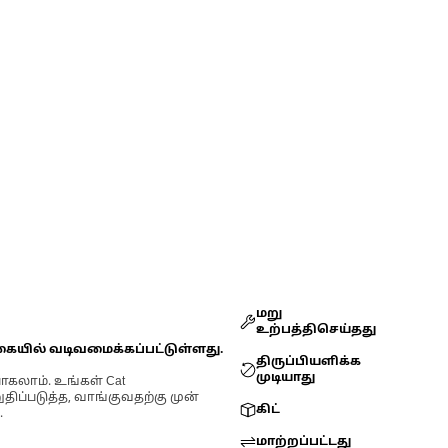
மறு
உற்பத்திசெய்தது
கையில் வடிவமைக்கப்பட்டுள்ளது.
திருப்பியளிக்க
முடியாது
ோகலாம். உங்கள் Cat
்படுத்த, வாங்குவதற்கு முன்
கிட்
.
மாற்றப்பட்டது