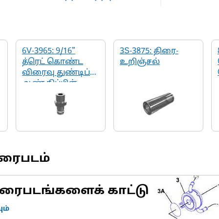
6V-3965: 9/16"
3S-3875: திரை-
த்ரெட் கொண்ட
உறிஞ்சல்
விரைவு துண்டிப்பு
ஆண் நிப்பிள்
வரைபடம்
ரைபடங்களைக் காட்டு
ம்