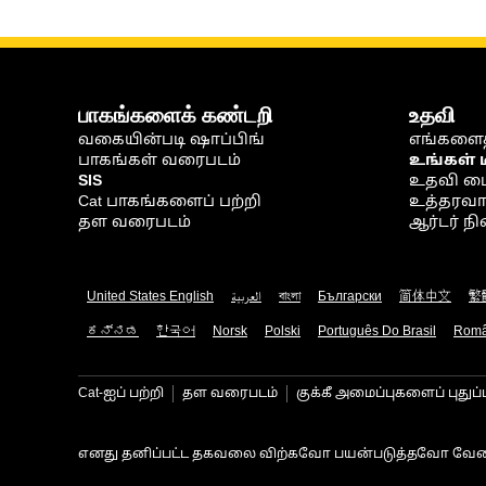
பாகங்களைக் கண்டறி
உதவி
வகையின்படி ஷாப்பிங்
எங்களைத
பாகங்கள் வரைபடம்
உங்கள் 
SIS
உதவி ம
Cat பாகங்களைப் பற்றி
உத்தரவாதம
தள வரைபடம்
ஆர்டர் 
United States English
العربية
বাংলা
Български
简体中文
繁
ಕನ್ನಡ
한국어
Norsk
Polski
Português Do Brasil
Rom
Cat-ஐப் பற்றி
தள வரைபடம்
குக்கீ அமைப்புகளைப் புதுப்
எனது தனிப்பட்ட தகவலை விற்கவோ பயன்படுத்தவோ வேண