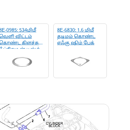
8E-0985: 534மிமீ
8E-6830: 1.6 மிமீ
வெளி விட்டம்
தடிமம் கொண்ட
கொண்ட கிளச்சு
எஃகு ஷிம் பேக்
ஃப்ரிக்ஷன் டிஸ்க்