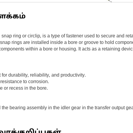
ளக்கம்
snap ring or circlip, is a type of fastener used to secure and r
rnal snap rings are installed inside a bore or groove to hold comp
components within a bore or housing. It acts as a retaining devi
or durability, reliability, and productivity.
resistance to corrosion.
e or recess in the bore.
the bearing assembly in the idler gear in the transfer output gea
ரக்குறிப்புகள்