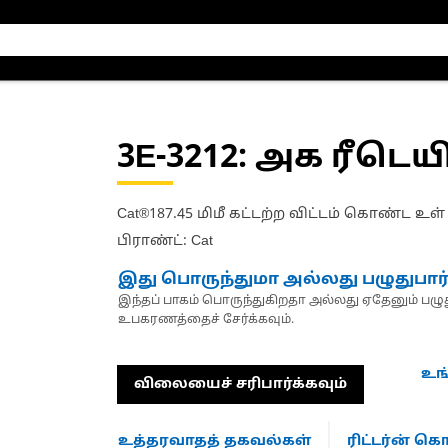
3E-3212
: அக ரீடெ
Cat®187.45 மிமீ கட்டற்ற விட்டம் கொண்ட உள்
பிராண்ட்: Cat
இது பொருந்துமா அல்லது பழுதுபார
இந்தப் பாகம் பொருந்துகிறதா அல்லது ஏதேனும் பழுது
உபகரணத்தைச் சேர்க்கவும்.
உங
விலையைச் சரிபார்க்கவும்
உத்தரவாதத் தகவல்கள்
ரிட்டர்ன் 