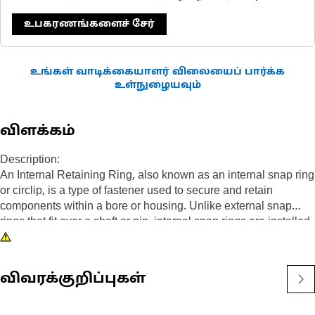
உபகரணங்களைச் சேர்
உங்கள் வாடிக்கையாளர் விலையைப் பார்க்க
உள்நுழையவும்
விளக்கம்
Description:
An Internal Retaining Ring, also known as an internal snap ring
or circlip, is a type of fastener used to secure and retain
components within a bore or housing. Unlike external snap
rings that fit over a shaft or pin, internal snap rings are installed
inside a bore or groove to hold components in place. The main
purpose of an internal snap ring is to prevent axial movement or
displacement of components within a bore or housing. It acts as
விவரக்குறிப்புகள்
a retaining device, holding components such as bearings,
shafts, or seals securely in place.