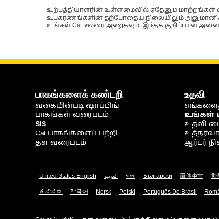
உற்பத்தியாளரின் உள்ளமைவில் ஏதேனும் மாற்றங்கள் ஏற
உபகரணங்களின் தற்போதைய நிலையிலும் அனுமானிக்கப்
உங்கள் Cat டீலரை அணுகவும். இந்தக் குறிப்பான் அனைத
பாகங்களைக் கண்டறி
உதவி
வகையின்படி ஷாப்பிங்
எங்களைத
பாகங்கள் வரைபடம்
உங்கள் 
SIS
உதவி ம
Cat பாகங்களைப் பற்றி
உத்தரவாதம
தள வரைபடம்
ஆர்டர் 
United States English
العربية
বাংলা
Български
简体中文
繁
ಕನ್ನಡ
한국어
Norsk
Polski
Português Do Brasil
Rom