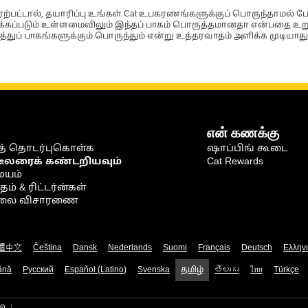
்பட்டால், தயாரிப்பு உங்கள் Cat உபகரணங்களுக்குப் பொருந்தாமல் ப
படும் உள்ளமைவிலும் இந்தப் பாகம் பொருத்தமானதா என்பதை உறுதிப
்துப் பாகங்களுக்கும் பொருந்தும் என்று உத்தரவாதம் அளிக்க முடியாது
என் கணக்கு
் தொடர்புகொள்க
ஷாப்பிங் கூடை
டீலரைக் கண்டறியவும்
Cat Rewards
ையம்
் & ரிட்டர்ன்கள்
நிலை விசாரணை
體中文
Čeština
Dansk
Nederlands
Suomi
Français
Deutsch
Ελλην
ână
Русский
Español (Latino)
Svenska
தமிழ்
తెలుగు
ไทย
Türkçe