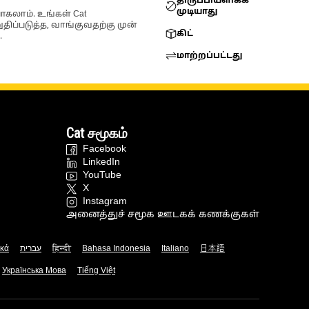
திருப்பியளிக்க
முடியாது
ோகலாம். உங்கள் Cat
்படுத்த, வாங்குவதற்கு முன்
கிட்
.
மாற்றப்பட்டது
Cat சமூகம்
Facebook
LinkedIn
YouTube
X
Instagram
அனைத்துச் சமூக ஊடகக் கணக்குகள்
ικά
עברית
हिन्दी
Bahasa Indonesia
Italiano
日本語
Українська Мова
Tiếng Việt