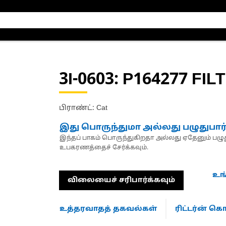
3I-0603
: P164277 FILT
பிராண்ட்: Cat
இது பொருந்துமா அல்லது பழுதுபார
இந்தப் பாகம் பொருந்துகிறதா அல்லது ஏதேனும் பழுது
உபகரணத்தைச் சேர்க்கவும்.
உங
விலையைச் சரிபார்க்கவும்
உத்தரவாதத் தகவல்கள்
ரிட்டர்ன் 