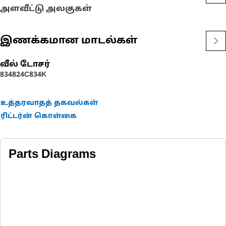
அளவீட்டு அலகுகள்
இணக்கமான மாடல்கள்
வீல் டோசர்
834
824C
834K
உத்தரவாதத் தகவல்கள்
ரிட்டர்ன் கொள்கை
Parts Diagrams