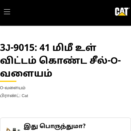
3J-9015
: 41 மிமீ உள்
விட்டம் கொண்ட சீல்-O-
வளையம்
O-வளையம்
பிராண்ட்: Cat
இது பொருந்துமா?