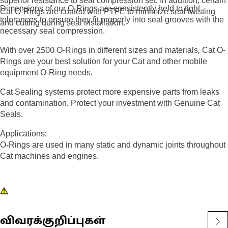
superior resistance to seal compression set. In addition, certain
Dimensions of our O-Rings are consistently held to tight
Cat O-Rings are coated with PTFE to minimize seal twisting
tolerances to ensure they fit properly into seal grooves with the
and cutting during seal installation.
necessary seal compression.
With over 2500 O-Rings in different sizes and materials, Cat O-
Rings are your best solution for your Cat and other mobile
equipment O-Ring needs.
Cat Sealing systems protect more expensive parts from leaks
and contamination. Protect your investment with Genuine Cat
Seals.
Applications:
O-Rings are used in many static and dynamic joints throughout
Cat machines and engines.
விவரக்குறிப்புகள்