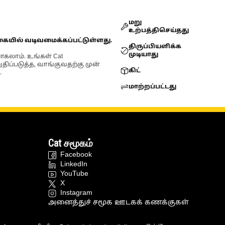
மறு
உற்பத்திசெய்தது
கையில் வடிவமைக்கப்பட்டுள்ளது.
திருப்பியளிக்க
முடியாது
ோகலாம். உங்கள் Cat
்படுத்த, வாங்குவதற்கு முன்
கிட்
.
மாற்றப்பட்டது
Cat சமூகம்
Facebook
LinkedIn
YouTube
X
Instagram
அனைத்துச் சமூக ஊடகக் கணக்குகள்