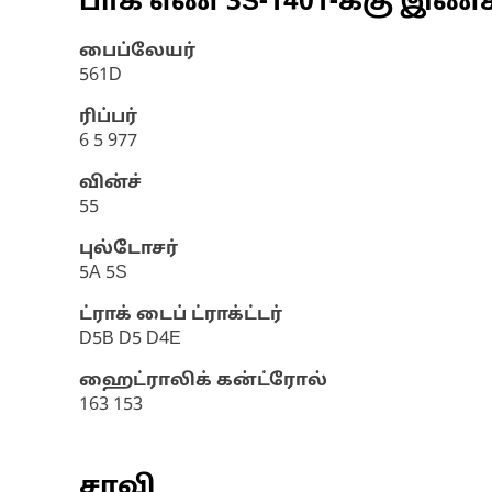
பாக எண்
3S-1401
-க்கு இண
பைப்லேயர்
561D
ரிப்பர்
6 5 977
வின்ச்
55
புல்டோசர்
5A 5S
ட்ராக் டைப் ட்ராக்ட்டர்
D5B D5 D4E
ஹைட்ராலிக் கன்ட்ரோல்
163 153
சாவி