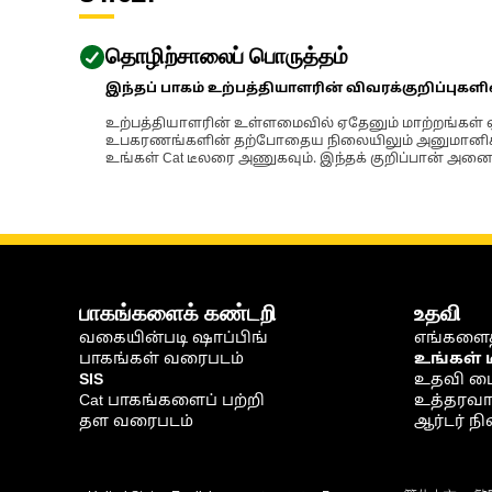
தொழிற்சாலைப் பொருத்தம்
இந்தப் பாகம் உற்பத்தியாளரின் விவரக்குறிப்புகள
உற்பத்தியாளரின் உள்ளமைவில் ஏதேனும் மாற்றங்கள் ஏற
உபகரணங்களின் தற்போதைய நிலையிலும் அனுமானிக்கப்
உங்கள் Cat டீலரை அணுகவும். இந்தக் குறிப்பான் அனைத
பாகங்களைக் கண்டறி
உதவி
வகையின்படி ஷாப்பிங்
எங்களைத
பாகங்கள் வரைபடம்
உங்கள் 
SIS
உதவி ம
Cat பாகங்களைப் பற்றி
உத்தரவாதம
தள வரைபடம்
ஆர்டர் 