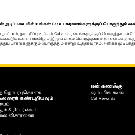
ின் அடிப்படையில் உங்கள் Cat உபகரணங்களுக்குப் பொருந்தும் வ
்பட்டால், தயாரிப்பு உங்கள் Cat உபகரணங்களுக்குப் பொருந்தாமல் ப
படும் உள்ளமைவிலும் இந்தப் பாகம் பொருத்தமானதா என்பதை உறுதிப
்துப் பாகங்களுக்கும் பொருந்தும் என்று உத்தரவாதம் அளிக்க முடியாது
என் கணக்கு
் தொடர்புகொள்க
ஷாப்பிங் கூடை
டீலரைக் கண்டறியவும்
Cat Rewards
ையம்
் & ரிட்டர்ன்கள்
நிலை விசாரணை